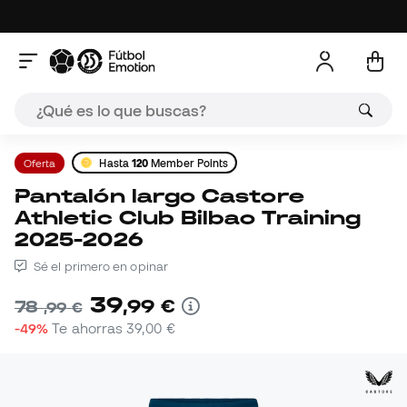
Oferta
Hasta
120
Member Points
Pantalón largo Castore
Athletic Club Bilbao Training
2025-2026
Sé el primero en opinar
39
,
99
€
78
,
99
€
-49%
Te ahorras
39,00 €