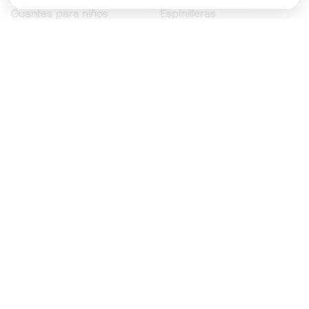
Guantes para niños
Espinilleras
Zapatillas para niños
Ropa de portero
Ropa para niños
Black Friday
Guantes de portero
Conviértete en
Member
ahora
Acumula puntos y ahorra en tus compras
Acceso prioritario a productos exclusivos
Únete a más de medio millón de miembros