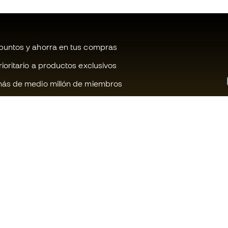
untos y ahorra en tus compras
oritario a productos exclusivos
ás de medio millón de miembros
¿Te ayudamos?
Fútbol Emot
Atención al cliente
Comunidad 
Cambios y devoluciones
Trabaja con 
Guia de material de fútbol
Condiciones 
contratación
Equivalencia de tallas de botas