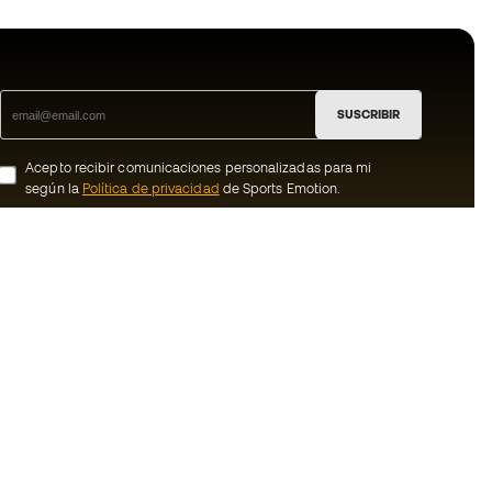
SUSCRIBIR
Acepto recibir comunicaciones personalizadas para mi
según la
Política de privacidad
de Sports Emotion.
ion
#BeTheBest
member
En Sports Emotion fomentamos una cultura
de vida deportiva orientada a lograr la
nosotros
felicidad completa del deportista, gracias
al ecosistema creado por la
generales de
especialización de cada una de las
marcas que forman parte del grupo.