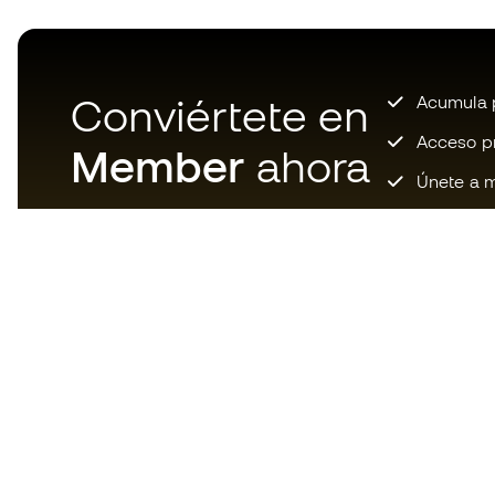
Conviértete en
Acumula p
Acceso pri
Member
ahora
Únete a m
Descarga ahora la app de los
locos por el material de fútbol y
disfruta de compras más
rápidas y cómodas.