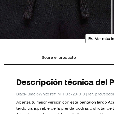
Ver más i
Sobre el producto
Descripción técnica del 
Black-Black-White
ref. NI_HJ3720-010
| ref. proveed
Alcanza tu mejor versión con este
pantalón largo A
tejido transpirable de la prenda podrás disfrutar d