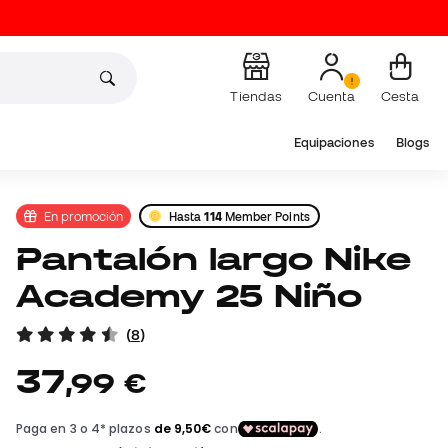
Tiendas
Cuenta
Cesta
Equipaciones
Blogs
En promoción
Hasta
114
Member Points
Pantalón largo Nike
Academy 25 Niño
(
8
)
37
,
99
€