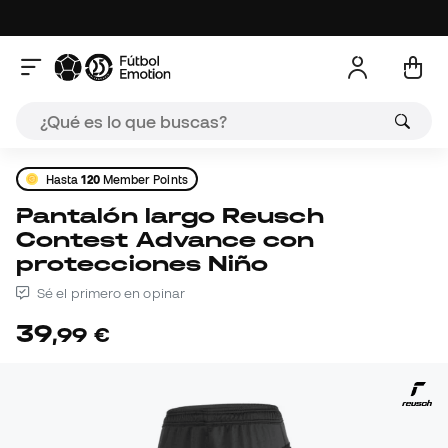
Hasta
120
Member Points
Pantalón largo Reusch
Contest Advance con
protecciones Niño
Sé el primero en opinar
39
,
99
€