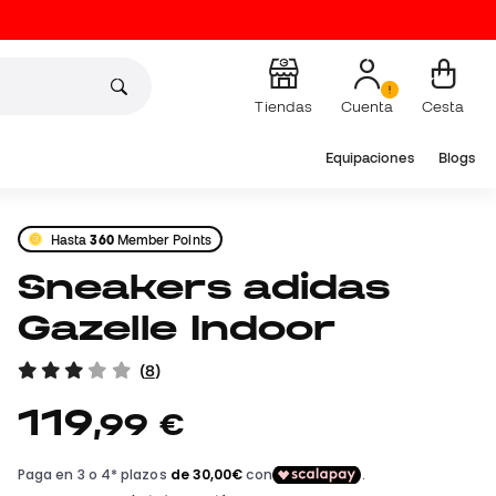
Tiendas
Cuenta
Cesta
Equipaciones
Blogs
Hasta
360
Member Points
Sneakers adidas
Gazelle Indoor
(
8
)
119
,
99
€