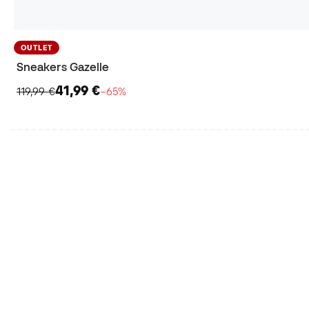
OUTLET
Sneakers Gazelle
41,99 €
119,99 €
−65%