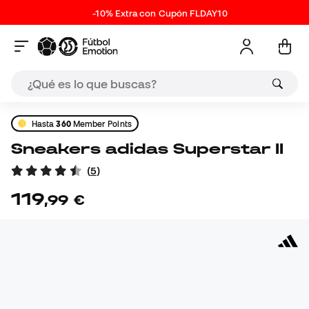
-10% Extra con Cupón FLDAY10
Hasta
360
Member Points
Sneakers adidas Superstar II
(
5
)
119
,
99
€