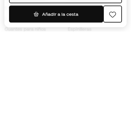
Balones de Fútbol
Camisetas de fútbol
Añadir a la cesta
Botas para niños
Chubasqueros
Guantes para niños
Espinilleras
Zapatillas para niños
Ropa de portero
Ropa para niños
Black Friday
Guantes de portero
Conviértete en
Member
ahora
Acumula puntos y ahorra en tus compras
Acceso prioritario a productos exclusivos
Únete a más de medio millón de miembros