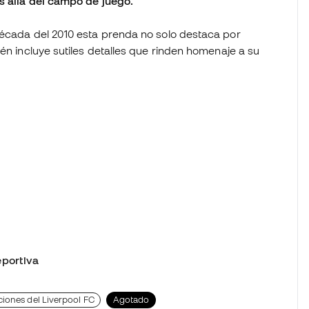
s allá del campo de juego.
década del 2010 esta prenda no solo destaca por
én incluye sutiles detalles que rinden homenaje a su
portiva
iones del Liverpool FC
Agotado