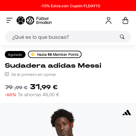
-10% Extra con Cupón FLDAY10
Agotado
Hasta
96
Member Points
Sudadera adidas Messi
Sé el primero en opinar
31
,
99
€
79
,
99
€
-60%
Te ahorras
48,00 €