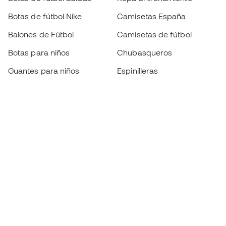
Botas de fútbol Nike
Camisetas España
Balones de Fútbol
Camisetas de fútbol
Botas para niños
Chubasqueros
Guantes para niños
Espinilleras
Zapatillas para niños
Ropa de portero
Ropa para niños
Black Friday
Guantes de portero
Conviértete en
Member
ahora
Acumula puntos y ahorra en tus compras