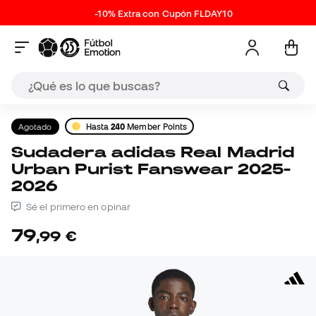
-10% Extra con Cupón FLDAY10
Agotado
Hasta
240
Member Points
Sudadera adidas Real Madrid
Urban Purist Fanswear 2025-
2026
Sé el primero en opinar
79
,
99
€