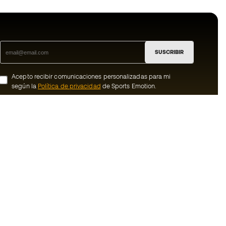
SUSCRIBIR
Acepto recibir comunicaciones personalizadas para mi
según la
Política de privacidad
de Sports Emotion.
ion
#BeTheBest
member
En Sports Emotion fomentamos una cultura
de vida deportiva orientada a lograr la
nosotros
felicidad completa del deportista, gracias
al ecosistema creado por la
generales de
especialización de cada una de las
marcas que forman parte del grupo.