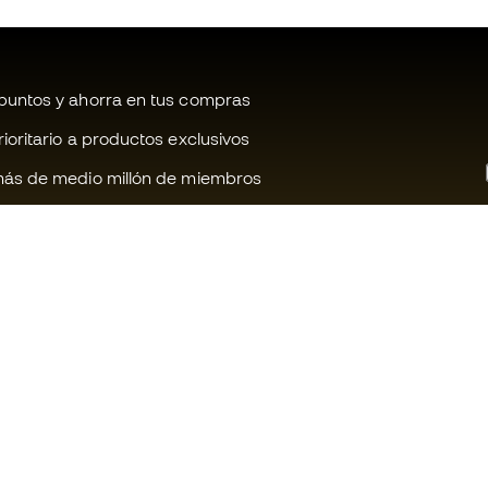
untos y ahorra en tus compras
oritario a productos exclusivos
ás de medio millón de miembros
¿Te ayudamos?
Fútbol Emot
Atención al cliente
Comunidad 
Cambios y devoluciones
Trabaja con 
Guia de material de fútbol
Condiciones 
contratación
Equivalencia de tallas de botas