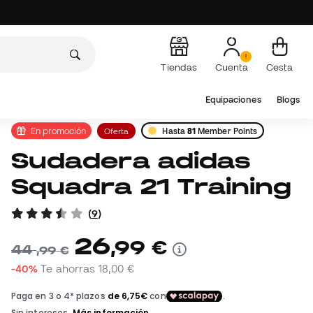
Tiendas
Cuenta
Cesta
Equipaciones
Blogs
En promoción
Oferta
Hasta
81
Member Points
Sudadera adidas
Squadra 21 Training
(
9
)
26
,
99
€
44
,
99
€
-40%
Te ahorras
18,00 €