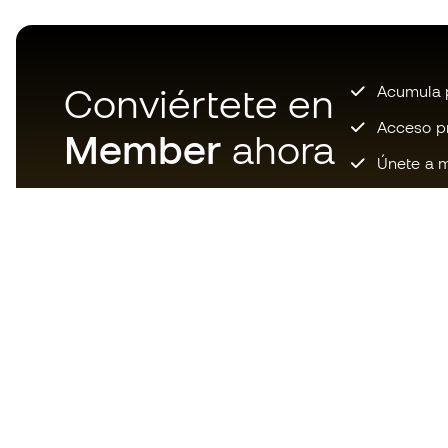
Conviértete en
Acumula p
Acceso pri
Member
ahora
Únete a m
Descarga ahora la app de los
locos por el material de fútbol y
disfruta de compras más
rápidas y cómodas.