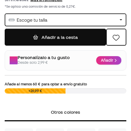
Escoge tu talla
Añadir a la cesta
Personalízalo a tu gusto
Añadir
Desde solo 2,99 €
Añade al menos
60 €
para optar a envío gratuito
0,00 €
+26,99 €
Otros colores