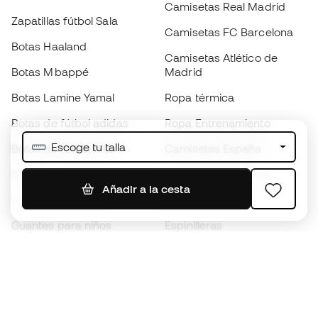
Camisetas Real Madrid
Zapatillas fútbol Sala
Camisetas FC Barcelona
Botas Haaland
Camisetas Atlético de
Botas Mbappé
Madrid
Botas Lamine Yamal
Ropa térmica
Botas de fútbol adidas
Ropa Entrenamiento
Escoge tu talla
Botas de fútbol Nike
Camisetas España
Balones de Fútbol
Camisetas de fútbol
Añadir a la cesta
Botas para niños
Chubasqueros
Guantes para niños
Espinilleras
Zapatillas para niños
Ropa de portero
Ropa para niños
Black Friday
Guantes de portero