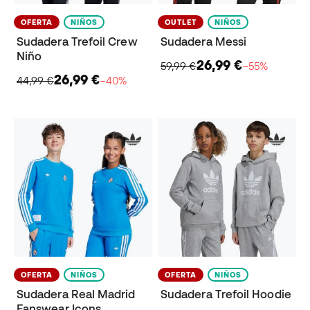
OFERTA
NIÑOS
OUTLET
NIÑOS
Sudadera Trefoil Crew
Sudadera Messi
Niño
26,99 €
59,99 €
−55%
26,99 €
44,99 €
−40%
OFERTA
NIÑOS
OFERTA
NIÑOS
Sudadera Real Madrid
Sudadera Trefoil Hoodie
Fanswear Icons