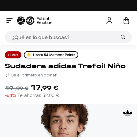
Outlet
Hasta
54
Member Points
Sudadera adidas Trefoil Niño
Sé el primero en opinar
17
,
99
€
49
,
99
€
-64%
Te ahorras
32,00 €