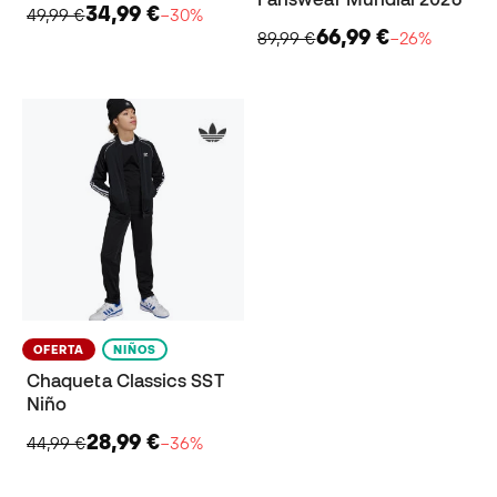
34,99 €
49,99 €
−30%
66,99 €
89,99 €
−26%
OFERTA
NIÑOS
Chaqueta Classics SST
Niño
28,99 €
44,99 €
−36%