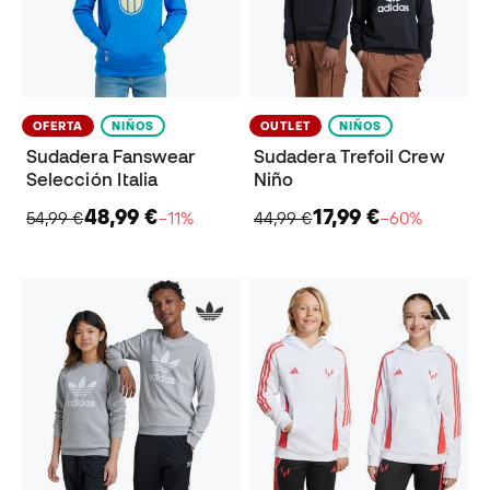
OFERTA
NIÑOS
OUTLET
NIÑOS
Sudadera Fanswear
Sudadera Trefoil Crew
Selección Italia
Niño
48,99 €
17,99 €
54,99 €
−11%
44,99 €
−60%