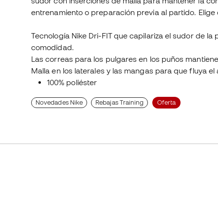
sudor con inserciones de malla para mantener la co
entrenamiento o preparación previa al partido. Elige 
Tecnología Nike Dri-FIT que capilariza el sudor de la 
comodidad.
Las correas para los pulgares en los puños mantiene
Malla en los laterales y las mangas para que fluya el
100% poliéster
Novedades Nike
Rebajas Training
Oferta