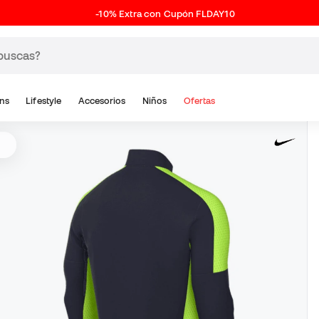
-10% Extra con Cupón FLDAY10
ns
Lifestyle
Accesorios
Niños
Ofertas