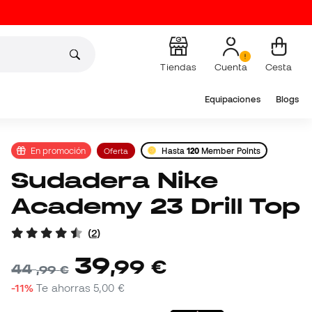
Tiendas
Cuenta
Cesta
Equipaciones
Blogs
En promoción
Oferta
Hasta
120
Member Points
Sudadera Nike
Academy 23 Drill Top
(
2
)
39
,
99
€
44
,
99
€
-11%
Te ahorras
5,00 €