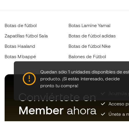
Botas de fútbol
Botas Lamine Yamal
Zapatillas fútbol Sala
Botas de fútbol adidas
Botas Haaland
Botas de fútbol Nike
Botas Mbappé
Balones de Fútbol
Quedan sólo 1 unidades disponibles de es
producto.
¡Si estás interesado, decide
pronto tu compra!
Conviértete en
Acumula p
Acceso pri
Member
ahora
Únete a m