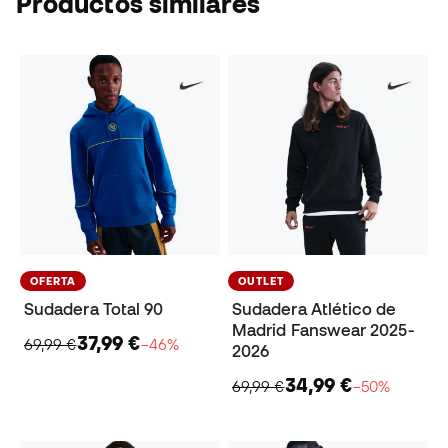
Productos similares
OFERTA
OUTLET
Sudadera Total 90
Sudadera Atlético de
Madrid Fanswear 2025-
37,99 €
69,99 €
−46%
2026
34,99 €
69,99 €
−50%