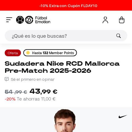
-10% Extra con Cupón FLDAY10
Oferta
Hasta
132
Member Points
Sudadera Nike RCD Mallorca
Pre-Match 2025-2026
Sé el primero en opinar
43
,
99
€
54
,
99
€
-20%
Te ahorras
11,00 €