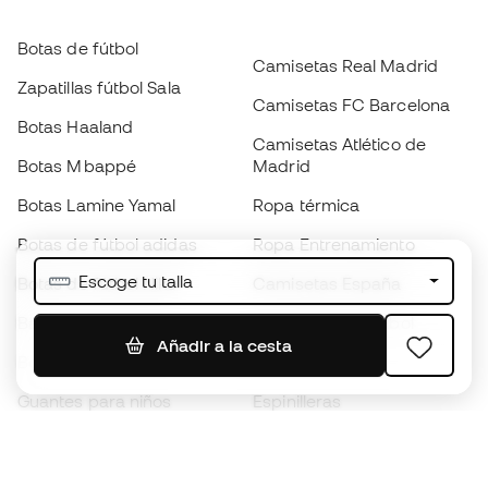
Botas de fútbol
Camisetas Real Madrid
Zapatillas fútbol Sala
Camisetas FC Barcelona
Botas Haaland
Camisetas Atlético de
Botas Mbappé
Madrid
Botas Lamine Yamal
Ropa térmica
Botas de fútbol adidas
Ropa Entrenamiento
Escoge tu talla
Botas de fútbol Nike
Camisetas España
Balones de Fútbol
Camisetas de fútbol
Añadir a la cesta
Botas para niños
Chubasqueros
Guantes para niños
Espinilleras
Zapatillas para niños
Ropa de portero
Ropa para niños
Black Friday