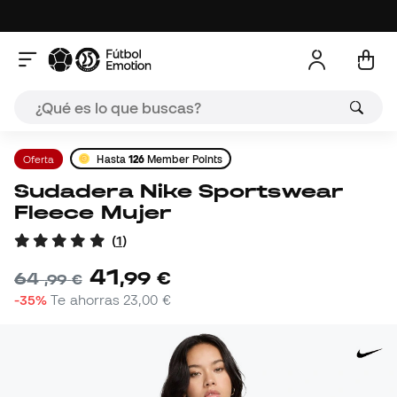
Oferta
Hasta
126
Member Points
Sudadera Nike Sportswear
Fleece Mujer
(
1
)
41
,
99
€
64
,
99
€
-35%
Te ahorras
23,00 €