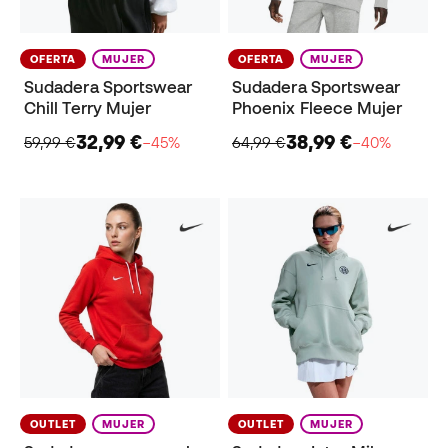
OFERTA
MUJER
OFERTA
MUJER
Sudadera Sportswear
Sudadera Sportswear
Chill Terry Mujer
Phoenix Fleece Mujer
32,99 €
38,99 €
59,99 €
−45%
64,99 €
−40%
OUTLET
MUJER
OUTLET
MUJER