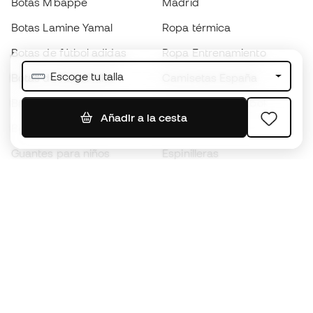
Botas Mbappé
Madrid
Botas Lamine Yamal
Ropa térmica
Botas de fútbol adidas
Ropa Entrenamiento
Escoge tu talla
Botas de fútbol Nike
Camisetas España
Balones de Fútbol
Camisetas de fútbol
Añadir a la cesta
Botas para niños
Chubasqueros
Guantes para niños
Espinilleras
Zapatillas para niños
Ropa de portero
Ropa para niños
Black Friday
Guantes de portero
Conviértete en
Member
ahora