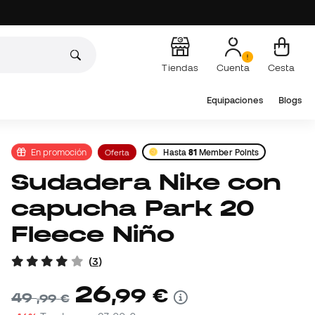
Tiendas
Cuenta
Cesta
Equipaciones
Blogs
En promoción
Oferta
Hasta
81
Member Points
Sudadera Nike con
capucha Park 20
Fleece Niño
(
3
)
26
,
99
€
49
,
99
€