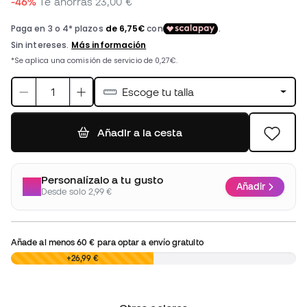
-46%
Te ahorras
23,00 €
Escoge tu talla
Añadir a la cesta
Personalízalo a tu gusto
Añadir
Desde solo 2,99 €
Añade al menos
60 €
para optar a envío gratuito
0,00 €
+26,99 €