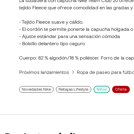
La sudadera con capucha Nike Team Club 20 ofrece 
tejido Fleece que ofrece comodidad en las gradas y e
- Tejido Fleece suave y cálido.
- El cordón te permite ponerte la capucha holgada o 
- Ajuste estándar para una sensación cómoda
- Bolsillo delantero tipo caguro
Cuerpo: 82 % algodón/18 % poliéster. Forro de la ca
Próximos lanzamientos
Ropa de paseo para fútbol
Novedades Nike
Rebajas Lifestyle
Niños
Oferta