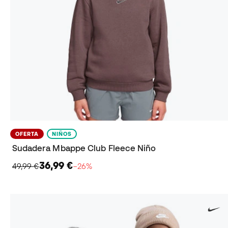
OFERTA
NIÑOS
Sudadera Mbappe Club Fleece Niño
36,99 €
49,99 €
−26%