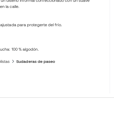
un diseño informal confeccionado con un suave
n la calle.
ajustada para protegerte del frío.
pucha: 100 % algodón.
istas
Sudaderas de paseo