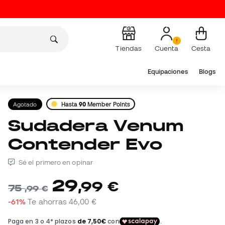
Tiendas
Cuenta
Cesta
Equipaciones
Blogs
Agotado
Hasta
90
Member Points
Sudadera Venum
Contender Evo
Sé el primero en opinar
29
,
99
€
75
,
99
€
-61%
Te ahorras
46,00 €