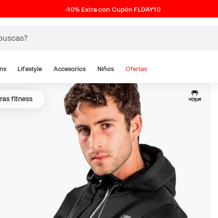
-10% Extra con Cupón FLDAY10
ns
Lifestyle
Accesorios
Niños
Ofertas
as fitness