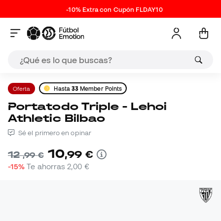
-10% Extra con Cupón FLDAY10
Oferta
Hasta
33
Member Points
Portatodo Triple - Lehoi
Athletic Bilbao
Sé el primero en opinar
10
,
99
€
12
,
99
€
-15%
Te ahorras
2,00 €