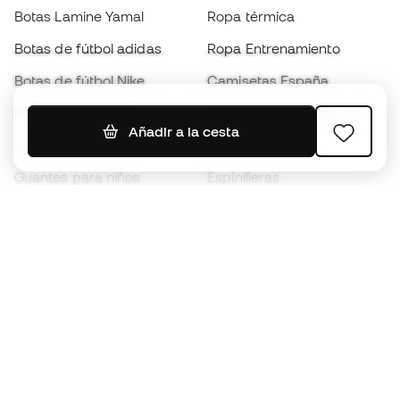
Botas Lamine Yamal
Ropa térmica
Botas de fútbol adidas
Ropa Entrenamiento
Botas de fútbol Nike
Camisetas España
Balones de Fútbol
Camisetas de fútbol
Añadir a la cesta
Botas para niños
Chubasqueros
Guantes para niños
Espinilleras
Zapatillas para niños
Ropa de portero
Ropa para niños
Black Friday
Guantes de portero
Conviértete en
Member
ahora