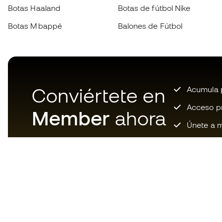
Botas Haaland
Botas de fútbol Nike
Botas Mbappé
Balones de Fútbol
Conviértete en
Acumula p
Acceso pri
Member
ahora
Únete a m
Descarga ahora la app de los
locos por el material de fútbol y
disfruta de compras más