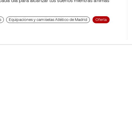
r cada día para alcanzar tus sueños mientras animas
s
Equipaciones y camisetas Atlético de Madrid
Oferta