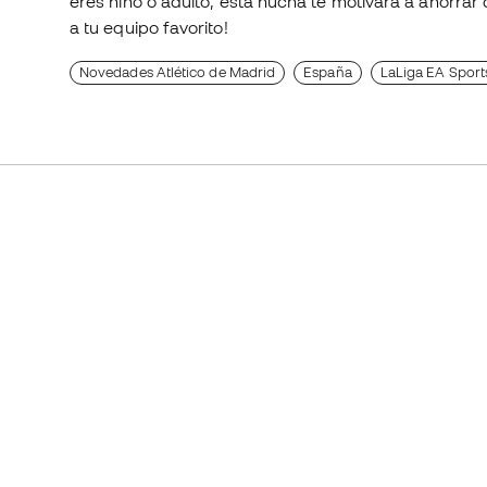
eres niño o adulto, esta hucha te motivará a ahorra
a tu equipo favorito!
Novedades Atlético de Madrid
España
LaLiga EA Sport