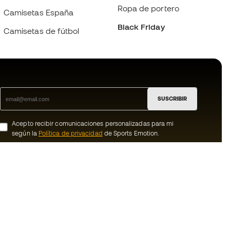
Ropa de portero
Camisetas España
Black Friday
Camisetas de fútbol
SUSCRIBIR
Acepto recibir comunicaciones personalizadas para mi
según la
Política de privacidad
de Sports Emotion.
ion
#BeTheBest
member
En Sports Emotion fomentamos una cultura
de vida deportiva orientada a lograr la