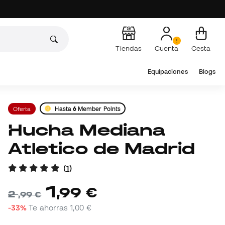
Tiendas
Cuenta
Cesta
Equipaciones
Blogs
Oferta
Hasta
6
Member Points
Hucha Mediana
Atletico de Madrid
(
1
)
1
,
99
€
2
,
99
€
-33%
Te ahorras
1,00 €