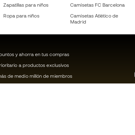
Zapatillas para niños
Camisetas FC Barcelona
Ropa para niños
Camisetas Atlético de
Madrid
untos y ahorra en tus compras
oritario a productos exclusivos
ás de medio millón de miembros
¿Te ayudamos?
Fútbol Emot
Atención al cliente
Comunidad 