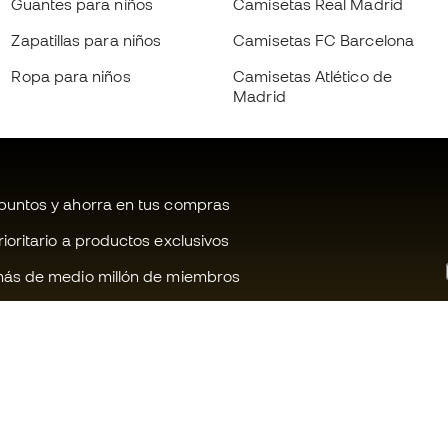
Guantes para niños
Camisetas Real Madrid
Zapatillas para niños
Camisetas FC Barcelona
Ropa para niños
Camisetas Atlético de
Madrid
untos y ahorra en tus compras
oritario a productos exclusivos
ás de medio millón de miembros
¿Te ayudamos?
Fútbol Emot