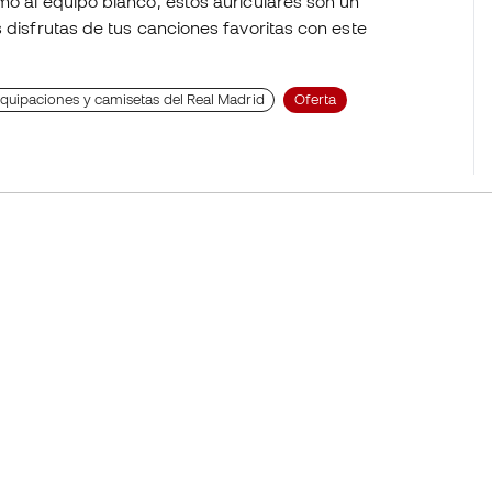
mo al equipo blanco, estos auriculares son un
s disfrutas de tus canciones favoritas con este
quipaciones y camisetas del Real Madrid
Oferta