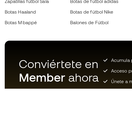
Zapatillas fútbol Sala
Botas de fútbol adidas
Botas Haaland
Botas de fútbol Nike
Botas Mbappé
Balones de Fútbol
Conviértete en
Acumula p
Acceso pri
Member
ahora
Únete a m
Descarga ahora la app de los
locos por el material de fútbol y