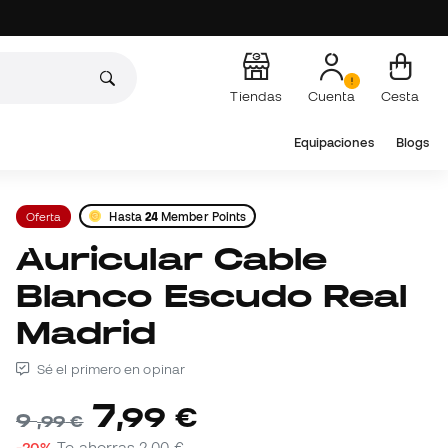
Tiendas
Cuenta
Cesta
Equipaciones
Blogs
Oferta
Hasta
24
Member Points
Auricular Cable
Blanco Escudo Real
Madrid
Sé el primero en opinar
7
,
99
€
9
,
99
€
-20%
Te ahorras
2,00 €