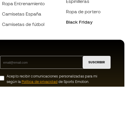
Espinilleras
Ropa Entrenamiento
Ropa de portero
Camisetas España
Black Friday
Camisetas de fútbol
SUSCRIBIR
Acepto recibir comunicaciones personalizadas para mi
según la
Política de privacidad
de Sports Emotion.
ion
#BeTheBest
En Sports Emotion fomentamos una cultura