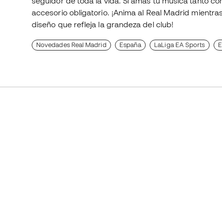
seguidor de toda la vida. Si amas tu música tanto co
accesorio obligatorio. ¡Anima al Real Madrid mientra
diseño que refleja la grandeza del club!
Novedades Real Madrid
España
LaLiga EA Sports
E