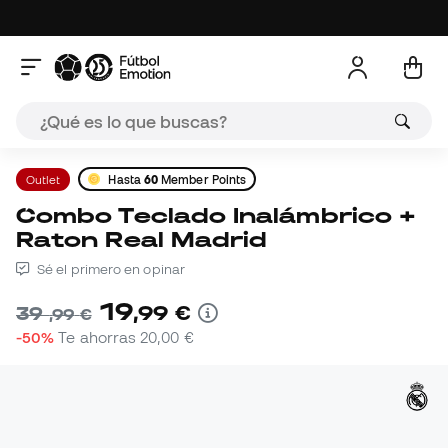
Outlet
Hasta
60
Member Points
Combo Teclado Inalámbrico +
Raton Real Madrid
Sé el primero en opinar
19
,
99
€
39
,
99
€
-50%
Te ahorras
20,00 €