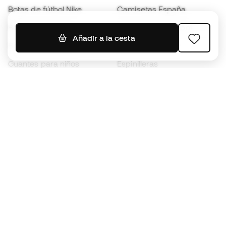
Botas de fútbol Nike
Camisetas España
Balones de Fútbol
Camisetas de fútbol
Añadir a la cesta
Botas para niños
Chubasqueros
Guantes para niños
Espinilleras
Zapatillas para niños
Ropa de portero
Ropa para niños
Black Friday
Guantes de portero
Conviértete en
Member
ahora
Acumula puntos y ahorra en tus compras
Acceso prioritario a productos exclusivos