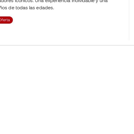
dores icónicos. Una experiencia inolvidable y una
iños de todas las edades.
Oferta