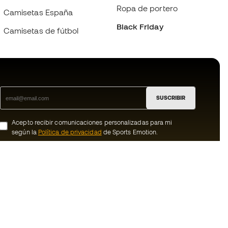
Ropa de portero
Camisetas España
Black Friday
Camisetas de fútbol
SUSCRIBIR
Acepto recibir comunicaciones personalizadas para mi
según la
Política de privacidad
de Sports Emotion.
ion
#BeTheBest
member
En Sports Emotion fomentamos una cultura
de vida deportiva orientada a lograr la