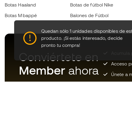
Botas Haaland
Botas de fútbol Nike
Botas Mbappé
Balones de Fútbol
Quedan sólo 1 unidades disponibles de es
producto.
¡Si estás interesado, decide
pronto tu compra!
Conviértete en
Acumula p
Acceso pri
Member
ahora
Únete a m
Descarga ahora la app de los
locos por el material de fútbol y
disfruta de compras más