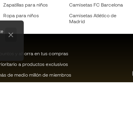
Zapatillas para niños
Camisetas FC Barcelona
Ropa para niños
Camisetas Atlético de
Madrid
te
untos y ahorra en tus compras
oritario a productos exclusivos
ás de medio millón de miembros
¿Te ayudamos?
Fútbol Emot
Atención al cliente
Comunidad 