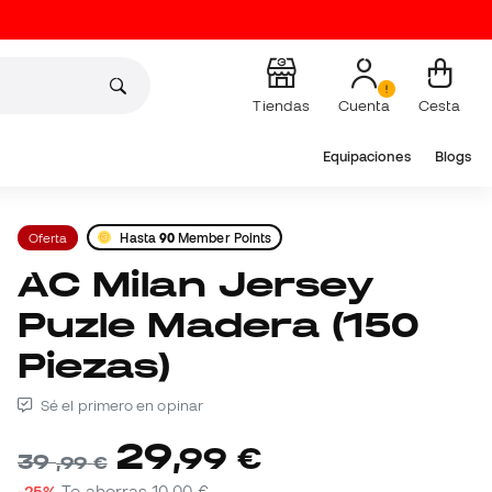
Tiendas
Cuenta
Cesta
Equipaciones
Blogs
Oferta
Hasta
90
Member Points
AC Milan Jersey
Puzle Madera (150
Piezas)
Sé el primero en opinar
29
,
99
€
39
,
99
€
-25%
Te ahorras
10,00 €