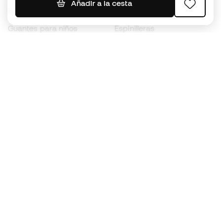
Añadir a la cesta
Botas para niños
Chubasqueros
Guantes para niños
Espinilleras
Zapatillas para niños
Ropa de portero
Ropa para niños
Black Friday
Guantes de portero
Conviértete en
Member
ahora
Acumula puntos y ahorra en tus compras
Acceso prioritario a productos exclusivos
Únete a más de medio millón de miembros