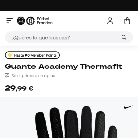
Hasta
90
Member Points
Guante Academy Thermafit
Sé el primero en opinar
29
,
99
€