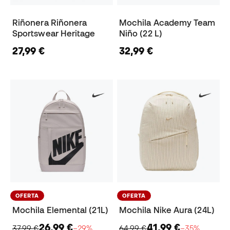
Riñonera Riñonera
Mochila Academy Team
Sportswear Heritage
Niño (22 L)
27,99 €
32,99 €
OFERTA
OFERTA
Mochila Elemental (21L)
Mochila Nike Aura (24L)
26,99 €
41,99 €
37,99 €
−29%
64,99 €
−35%