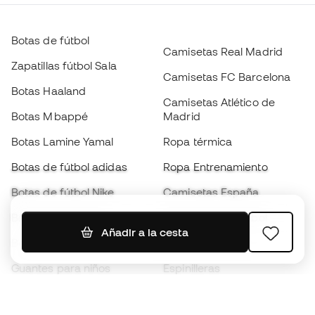
Botas de fútbol
Camisetas Real Madrid
Zapatillas fútbol Sala
Camisetas FC Barcelona
Botas Haaland
Camisetas Atlético de
Botas Mbappé
Madrid
Botas Lamine Yamal
Ropa térmica
Botas de fútbol adidas
Ropa Entrenamiento
Botas de fútbol Nike
Camisetas España
Balones de Fútbol
Camisetas de fútbol
Añadir a la cesta
Botas para niños
Chubasqueros
Guantes para niños
Espinilleras
Zapatillas para niños
Ropa de portero