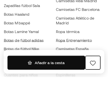
Camisetas Real Madrid
Zapatillas fútbol Sala
Camisetas FC Barcelona
Botas Haaland
Camisetas Atlético de
Botas Mbappé
Madrid
Botas Lamine Yamal
Ropa térmica
Botas de fútbol adidas
Ropa Entrenamiento
Botas de fútbol Nike
Camisetas España
Balones de Fútbol
Camisetas de fútbol
Añadir a la cesta
Botas para niños
Chubasqueros
Guantes para niños
Espinilleras
Zapatillas para niños
Ropa de portero
Ropa para niños
Black Friday
Guantes de portero