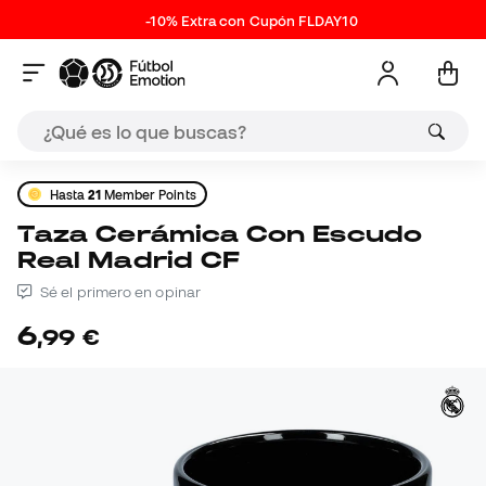
-10% Extra con Cupón FLDAY10
Hasta
21
Member Points
Taza Cerámica Con Escudo
Real Madrid CF
Sé el primero en opinar
6
,
99
€