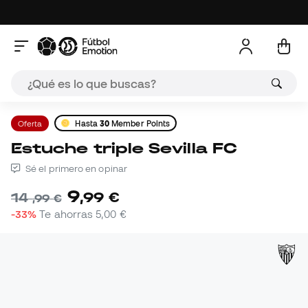
Oferta
Hasta
30
Member Points
Estuche triple Sevilla FC
Sé el primero en opinar
9
,
99
€
14
,
99
€
-33%
Te ahorras
5,00 €