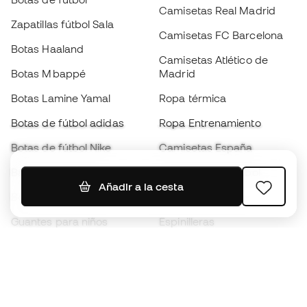
Camisetas Real Madrid
Zapatillas fútbol Sala
Camisetas FC Barcelona
Botas Haaland
Camisetas Atlético de
Botas Mbappé
Madrid
Botas Lamine Yamal
Ropa térmica
Botas de fútbol adidas
Ropa Entrenamiento
Botas de fútbol Nike
Camisetas España
Balones de Fútbol
Camisetas de fútbol
Añadir a la cesta
Botas para niños
Chubasqueros
Guantes para niños
Espinilleras
Zapatillas para niños
Ropa de portero
Ropa para niños
Black Friday
Guantes de portero