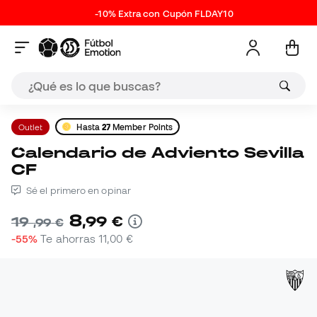
-10% Extra con Cupón FLDAY10
Outlet
Hasta
27
Member Points
Calendario de Adviento Sevilla
CF
Sé el primero en opinar
8
,
99
€
19
,
99
€
-55%
Te ahorras
11,00 €