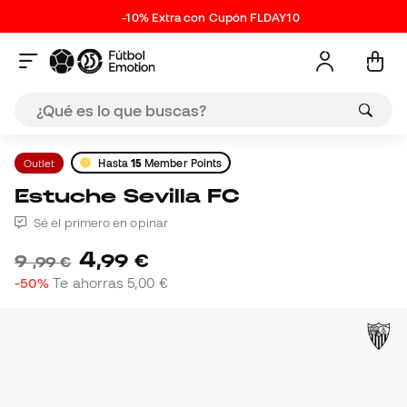
-10% Extra con Cupón FLDAY10
Outlet
Hasta
15
Member Points
Estuche Sevilla FC
Sé el primero en opinar
4
,
99
€
9
,
99
€
-50%
Te ahorras
5,00 €