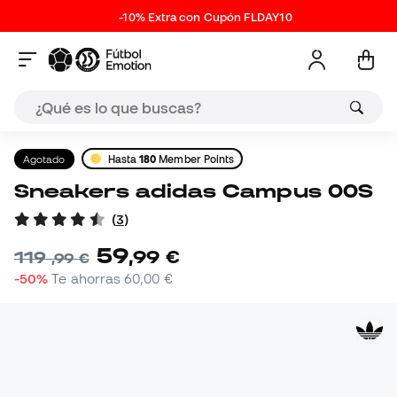
-10% Extra con Cupón FLDAY10
Agotado
Hasta
180
Member Points
Sneakers adidas Campus 00S
(
3
)
59
,
99
€
119
,
99
€
-50%
Te ahorras
60,00 €