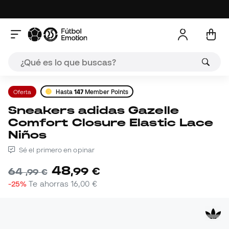
Oferta
Hasta
147
Member Points
Sneakers adidas Gazelle
Comfort Closure Elastic Lace
Niños
Sé el primero en opinar
48
,
99
€
64
,
99
€
-25%
Te ahorras
16,00 €