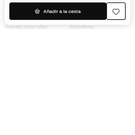
Balones de Fútbol
Camisetas de fútbol
Añadir a la cesta
Botas para niños
Chubasqueros
Guantes para niños
Espinilleras
Zapatillas para niños
Ropa de portero
Ropa para niños
Black Friday
Guantes de portero
Conviértete en
Member
ahora
Acumula puntos y ahorra en tus compras
Acceso prioritario a productos exclusivos
Únete a más de medio millón de miembros