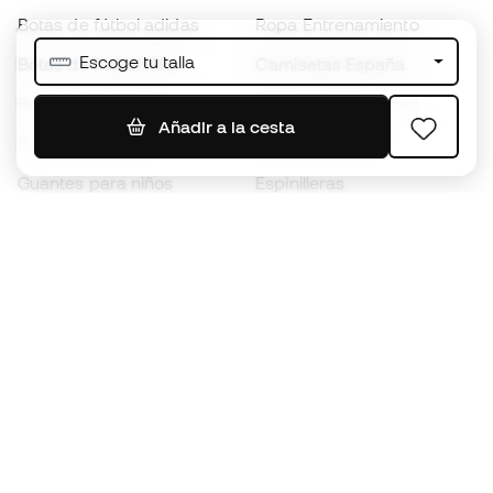
Botas de fútbol adidas
Ropa Entrenamiento
Escoge tu talla
Botas de fútbol Nike
Camisetas España
Balones de Fútbol
Camisetas de fútbol
Añadir a la cesta
Botas para niños
Chubasqueros
Guantes para niños
Espinilleras
Zapatillas para niños
Ropa de portero
Ropa para niños
Black Friday
Guantes de portero
Conviértete en
Member
ahora
Acumula puntos y ahorra en tus compras