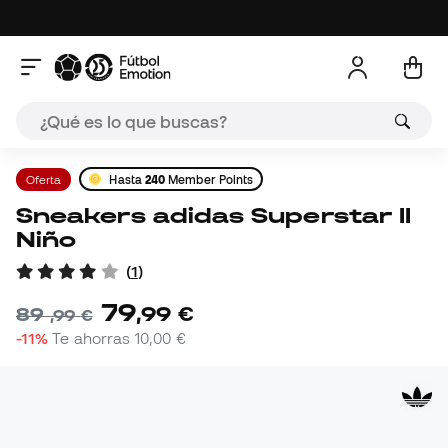
Oferta
Hasta
240
Member Points
Sneakers adidas Superstar II
Niño
(
1
)
79
,
99
€
89
,
99
€
-11%
Te ahorras
10,00 €