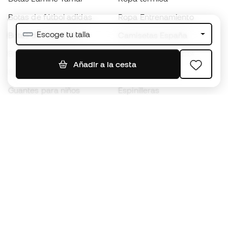
Botas de fútbol adidas
Ropa Entrenamiento
Escoge tu talla
Botas de fútbol Nike
Camisetas España
Balones de Fútbol
Camisetas de fútbol
Añadir a la cesta
Botas para niños
Chubasqueros
Guantes para niños
Espinilleras
Zapatillas para niños
Ropa de portero
Ropa para niños
Black Friday
Guantes de portero
Conviértete en
Member
ahora