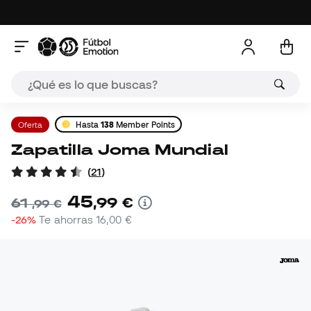
Oferta
Hasta
138
Member Points
Zapatilla Joma Mundial
(
21
)
45
,
99
€
61
,
99
€
-26%
Te ahorras
16,00 €