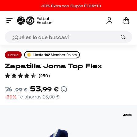
-10% Extra con Cupón FLDAY10
Oferta
Hasta
162
Member Points
Zapatilla Joma Top Flex
(
250
)
53
,
99
€
76
,
99
€
-30%
Te ahorras
23,00 €