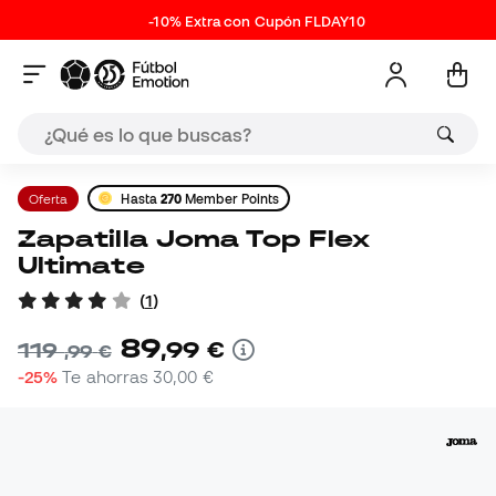
-10% Extra con Cupón FLDAY10
Oferta
Hasta
270
Member Points
Zapatilla Joma Top Flex
Ultimate
(
1
)
89
,
99
€
119
,
99
€
-25%
Te ahorras
30,00 €