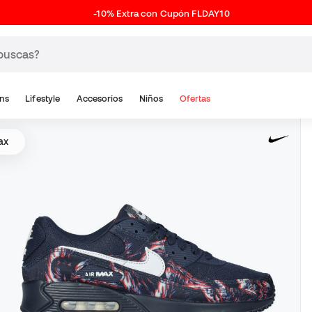
-10% Extra con Cupón FLDAY10
ns
Lifestyle
Accesorios
Niños
Ofertas
ax