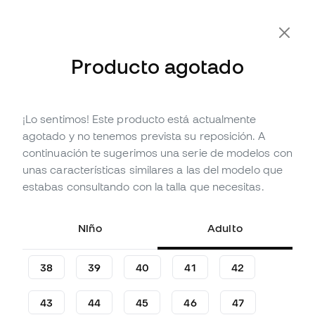
-10% Extra con Cupón FLDAY10
Producto agotado
¡Lo sentimos! Este producto está actualmente
Agotado
Hasta
75
Member Points
agotado y no tenemos prevista su reposición. A
Sneakers Nike Court Shot
continuación te sugerimos una serie de modelos con
unas características similares a las del modelo que
Sé el primero en opinar
estabas consultando con la talla que necesitas.
24
,
99
€
69
,
99
€
-64%
Te ahorras
45,00 €
Niño
Adulto
38
39
40
41
42
43
44
45
46
47