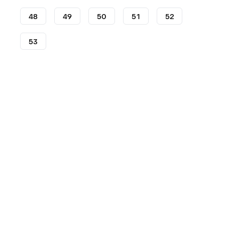
48
49
50
51
52
53
Lifestyle
Sneakers
Sneakers Nike
Nike Court