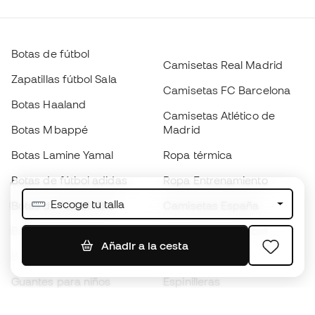
Botas de fútbol
Camisetas Real Madrid
Zapatillas fútbol Sala
Camisetas FC Barcelona
Botas Haaland
Camisetas Atlético de
Botas Mbappé
Madrid
Botas Lamine Yamal
Ropa térmica
Botas de fútbol adidas
Ropa Entrenamiento
Escoge tu talla
Botas de fútbol Nike
Camisetas España
Balones de Fútbol
Camisetas de fútbol
Añadir a la cesta
Botas para niños
Chubasqueros
Guantes para niños
Espinilleras
Zapatillas para niños
Ropa de portero