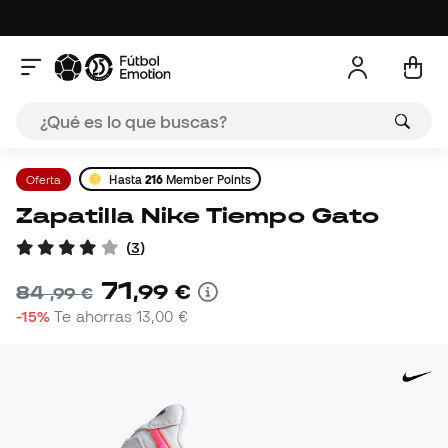
Oferta
Hasta
216
Member Points
Zapatilla Nike Tiempo Gato
(
3
)
71
,
99
€
84
,
99
€
-15%
Te ahorras
13,00 €