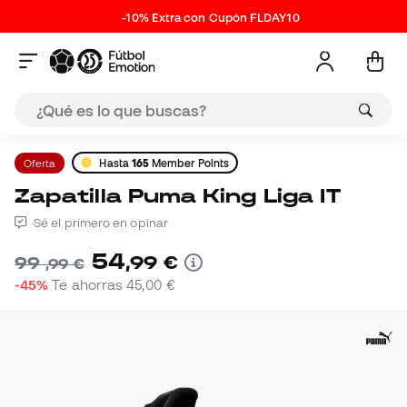
-10% Extra con Cupón FLDAY10
Oferta
Hasta
165
Member Points
Zapatilla Puma King Liga IT
Sé el primero en opinar
54
,
99
€
99
,
99
€
-45%
Te ahorras
45,00 €