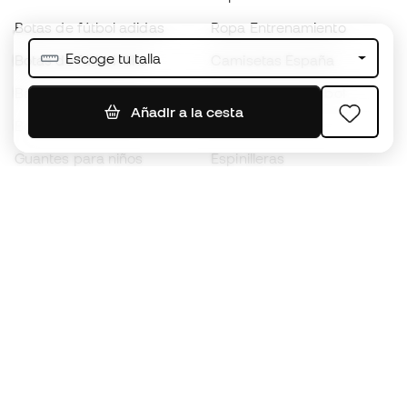
Botas de fútbol adidas
Ropa Entrenamiento
Escoge tu talla
Botas de fútbol Nike
Camisetas España
Balones de Fútbol
Camisetas de fútbol
Añadir a la cesta
Botas para niños
Chubasqueros
Guantes para niños
Espinilleras
Zapatillas para niños
Ropa de portero
Ropa para niños
Black Friday
Guantes de portero
Conviértete en
Member
ahora