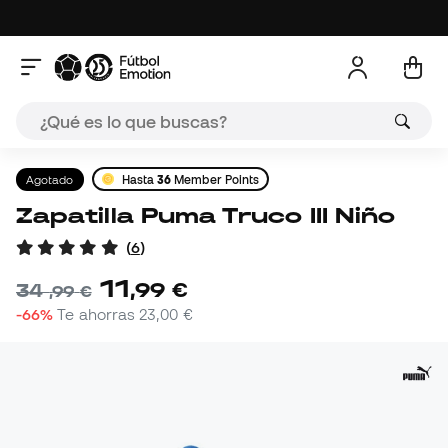
Agotado
Hasta
36
Member Points
Zapatilla Puma Truco III Niño
(
6
)
11
,
99
€
34
,
99
€
-66%
Te ahorras
23,00 €