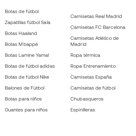
Botas de fútbol
Camisetas Real Madrid
Zapatillas fútbol Sala
Camisetas FC Barcelona
Botas Haaland
Camisetas Atlético de
Botas Mbappé
Madrid
Botas Lamine Yamal
Ropa térmica
Botas de fútbol adidas
Ropa Entrenamiento
Botas de fútbol Nike
Camisetas España
Balones de Fútbol
Camisetas de fútbol
Botas para niños
Chubasqueros
Guantes para niños
Espinilleras
Zapatillas para niños
Ropa de portero
Ropa para niños
Black Friday