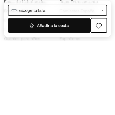
Botas de fútbol adidas
Ropa Entrenamiento
Escoge tu talla
Botas de fútbol Nike
Camisetas España
Balones de Fútbol
Camisetas de fútbol
Añadir a la cesta
Botas para niños
Chubasqueros
Guantes para niños
Espinilleras
Zapatillas para niños
Ropa de portero
Ropa para niños
Black Friday
Guantes de portero
Conviértete en
Member
ahora
Acumula puntos y ahorra en tus compras