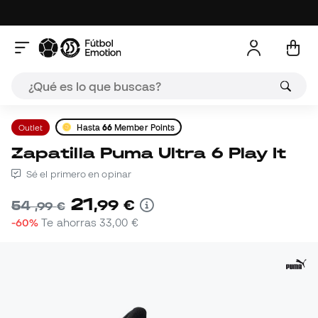
Outlet
Hasta
66
Member Points
Zapatilla Puma Ultra 6 Play It
Sé el primero en opinar
21
,
99
€
54
,
99
€
-60%
Te ahorras
33,00 €