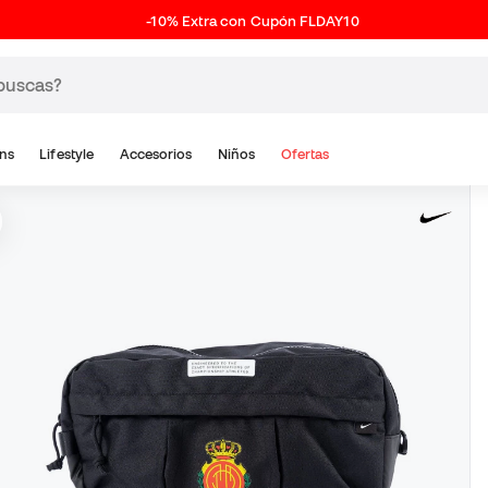
-10% Extra con Cupón FLDAY10
ns
Lifestyle
Accesorios
Niños
Ofertas