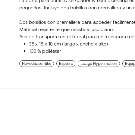
La bolsa para botas Nike Academy está diseñada esp
pequeños. Incluye dos bolsillos con cremallera y un a
Dos bolsillos con cremallera para acceder fácilmente
Material resistente que resiste el uso diario.
Asa de transporte en el lateral para un transporte 
35 x 15 x 18 cm (largo x ancho x alto)
100 % poliéster
Novedades Nike
España
LaLiga Hypermotion
Equip