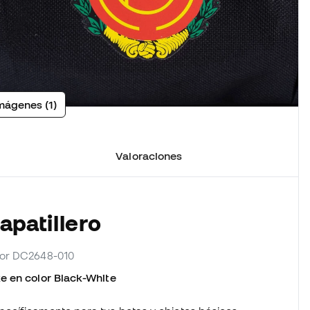
mágenes (1)
Valoraciones
apatillero
edor DC2648-010
e en color Black-White