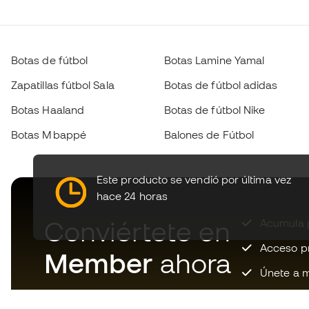
Botas de fútbol
Botas Lamine Yamal
Zapatillas fútbol Sala
Botas de fútbol adidas
Botas Haaland
Botas de fútbol Nike
Botas Mbappé
Balones de Fútbol
Este producto se vendió por última vez
hace 24 horas
Conviértete en
Acumula p
Acceso pri
Member
ahora
Únete a m