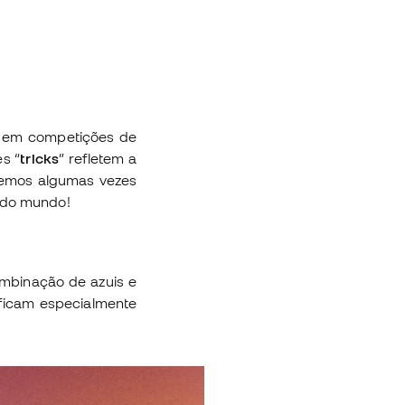
es em competições de
s “
tricks
” refletem a
izemos algumas vezes
 do mundo!
binação de azuis e
 ficam especialmente