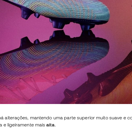
 há alterações, mantendo uma parte superior muito suave e c
a e ligeiramente mais
alta
.