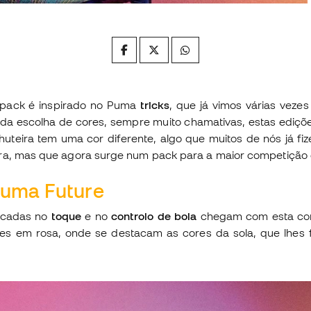
 pack é inspirado no Puma
tricks
, que já vimos várias vez
m da escolha de cores, sempre muito chamativas, estas ediçõe
huteira tem uma cor diferente, algo que muitos de nós já f
ira, mas que agora surge num pack para a maior competição
Puma Future
focadas no
toque
e no
controlo de bola
chegam com esta com
hes em rosa, onde se destacam as cores da sola, que lhes