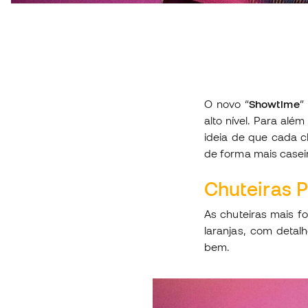
O novo “
Showtime
”
alto nível. Para alé
ideia de que cada c
de forma mais case
Chuteiras 
As chuteiras mais 
laranjas, com detal
bem.