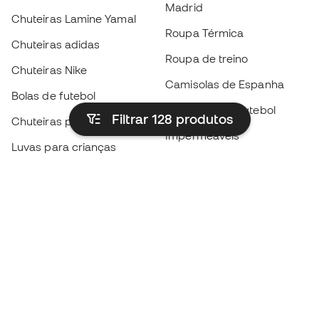
Madrid
Chuteiras Lamine Yamal
Roupa Térmica
Chuteiras adidas
Roupa de treino
Chuteiras Nike
Camisolas de Espanha
Bolas de futebol
Camisolas de futebol
Filtrar 128
produtos
Chuteiras para crianças
Impermeáveis
Luvas para crianças
Caneleiras
Sapatilhas para crianças
Roupa de guarda-redes
Roupa de futebol para
crianças
Black Friday
Luvas de guarda-redes
Torna-te