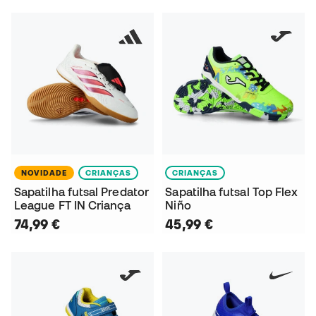
NOVIDADE
CRIANÇAS
CRIANÇAS
Sapatilha futsal Predator
Sapatilha futsal Top Flex
League FT IN Criança
Niño
74,99 €
45,99 €