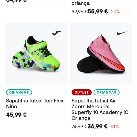
criança
55,99 €
69,99 €
−20%
CRIANÇAS
OUTLET
CRIANÇAS
Sapatilha futsal Top Flex
Sapatilha futsal Air
Niño
Zoom Mercurial
Superfly 10 Academy IC
45,99 €
Criança
36,99 €
74,99 €
−51%