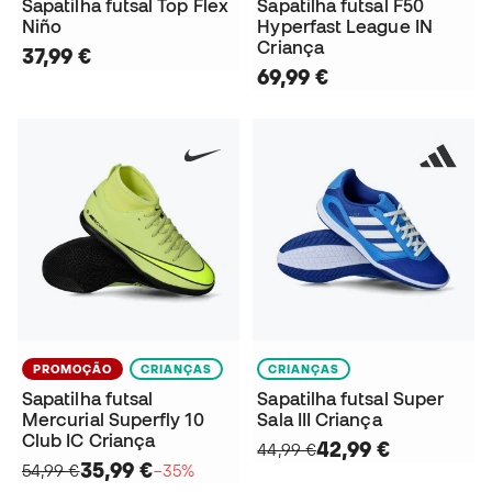
Sapatilha futsal Top Flex
Sapatilha futsal F50
Niño
Hyperfast League IN
Criança
37,99 €
69,99 €
PROMOÇÃO
CRIANÇAS
CRIANÇAS
Sapatilha futsal
Sapatilha futsal Super
Mercurial Superfly 10
Sala III Criança
Club IC Criança
42,99 €
44,99 €
35,99 €
54,99 €
−35%