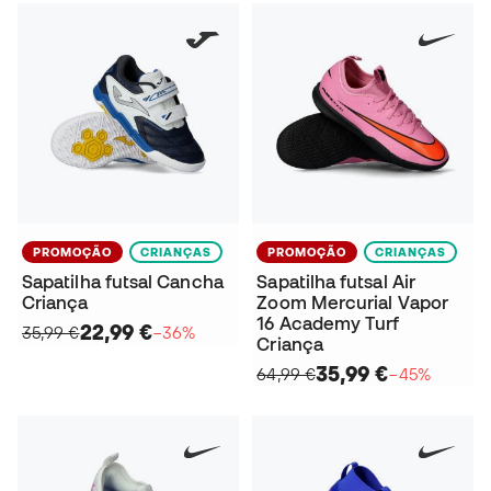
PROMOÇÃO
CRIANÇAS
PROMOÇÃO
CRIANÇAS
Sapatilha futsal Cancha
Sapatilha futsal Air
Criança
Zoom Mercurial Vapor
16 Academy Turf
22,99 €
35,99 €
−36%
Criança
35,99 €
64,99 €
−45%