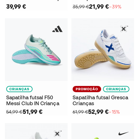
39,99 €
21,99 €
35,99 €
−39%
CRIANÇAS
PROMOÇÃO
CRIANÇAS
Sapatilha futsal F50
Sapatilha futsal Gresca
Messi Club IN Criança
Crianças
51,99 €
52,99 €
54,99 €
61,99 €
−15%