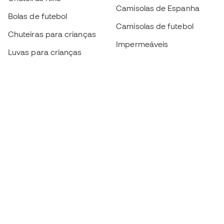
Camisolas de Espanha
Bolas de futebol
Camisolas de futebol
Chuteiras para crianças
Impermeáveis
Luvas para crianças
Caneleiras
Sapatilhas para crianças
Roupa de guarda-redes
Roupa de futebol para
crianças
Black Friday
Luvas de guarda-redes
Torna-te
Member
agora
Acumula pontos e poupa nas tuas compras
Acesso prioritário a produtos exclusivos