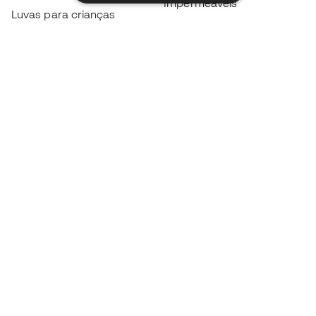
Impermeáveis
Luvas para crianças
Caneleiras
Sapatilhas para crianças
Roupa de guarda-redes
Roupa de futebol para
crianças
Black Friday
Luvas de guarda-redes
Torna-te
Member
agora
Acumula pontos e poupa nas tuas compras
Acesso prioritário a produtos exclusivos
Junta-te a mais de meio milhão de membros