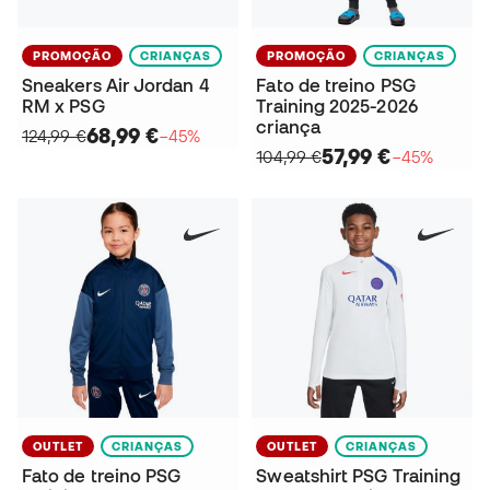
PROMOÇÃO
CRIANÇAS
PROMOÇÃO
CRIANÇAS
Sneakers Air Jordan 4
Fato de treino PSG
RM x PSG
Training 2025-2026
criança
68,99 €
124,99 €
−45%
57,99 €
104,99 €
−45%
OUTLET
CRIANÇAS
OUTLET
CRIANÇAS
Fato de treino PSG
Sweatshirt PSG Training