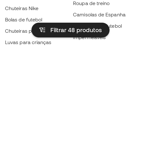
Roupa de treino
Chuteiras Nike
Camisolas de Espanha
Bolas de futebol
Camisolas de futebol
Filtrar 48
produtos
Chuteiras para crianças
Impermeáveis
Luvas para crianças
Caneleiras
Sapatilhas para crianças
Roupa de guarda-redes
Roupa de futebol para
crianças
Black Friday
Luvas de guarda-redes
Torna-te
Member
agora
Acumula pontos e poupa nas tuas compras