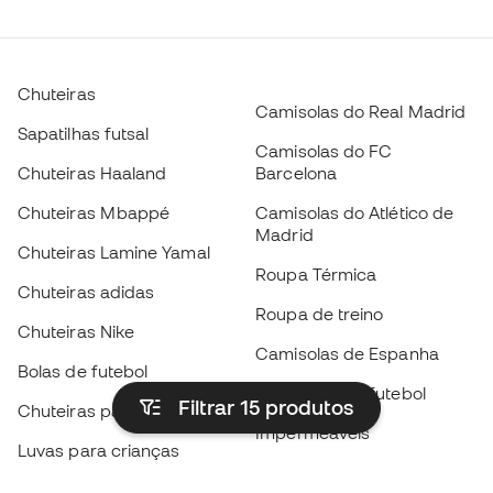
Chuteiras
Camisolas do Real Madrid
Sapatilhas futsal
Camisolas do FC
Chuteiras Haaland
Barcelona
Chuteiras Mbappé
Camisolas do Atlético de
Madrid
Chuteiras Lamine Yamal
Roupa Térmica
Chuteiras adidas
Roupa de treino
Chuteiras Nike
Camisolas de Espanha
Bolas de futebol
Camisolas de futebol
Filtrar 15
produtos
Chuteiras para crianças
Impermeáveis
Luvas para crianças
Caneleiras
Sapatilhas para crianças