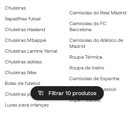
Chuteiras
Camisolas do Real Madrid
Sapatilhas futsal
Camisolas do FC
Chuteiras Haaland
Barcelona
Chuteiras Mbappé
Camisolas do Atlético de
Madrid
Chuteiras Lamine Yamal
Roupa Térmica
Chuteiras adidas
Roupa de treino
Chuteiras Nike
Camisolas de Espanha
Bolas de futebol
Camisolas de futebol
Filtrar 10
produtos
Chuteiras para crianças
Impermeáveis
Luvas para crianças
Caneleiras
Sapatilhas para crianças
Roupa de guarda-redes
Roupa de futebol para
crianças
Black Friday