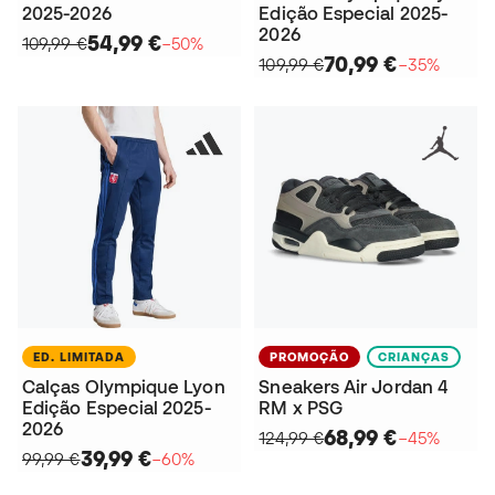
2025-2026
Edição Especial 2025-
2026
54,99 €
109,99 €
−50%
70,99 €
109,99 €
−35%
ED. LIMITADA
PROMOÇÃO
CRIANÇAS
Calças Olympique Lyon
Sneakers Air Jordan 4
Edição Especial 2025-
RM x PSG
2026
68,99 €
124,99 €
−45%
39,99 €
99,99 €
−60%