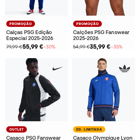
PROMOÇÃO
PROMOÇÃO
Calças PSG Edição
Calções PSG Fanswear
Especial 2025-2026
2025-2026
55,99 €
35,99 €
79,99 €
−30%
54,99 €
−35%
OUTLET
ED. LIMITADA
Casaco PSG Fanswear
Casaco Olympique Lyon