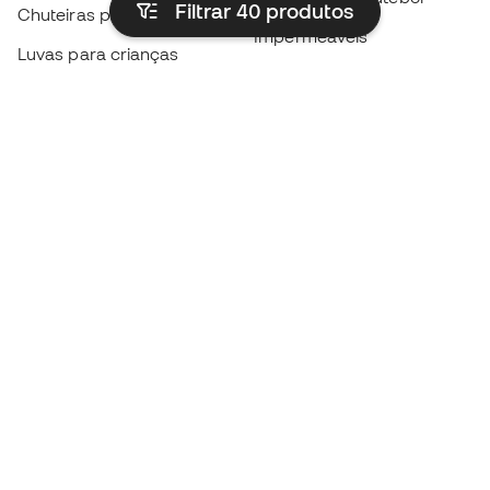
Filtrar 40
produtos
Chuteiras para crianças
Impermeáveis
Luvas para crianças
Caneleiras
Sapatilhas para crianças
Roupa de guarda-redes
Roupa de futebol para
crianças
Black Friday
Luvas de guarda-redes
Torna-te
Member
agora
Acumula pontos e poupa nas tuas compras
Acesso prioritário a produtos exclusivos
Junta-te a mais de meio milhão de membros