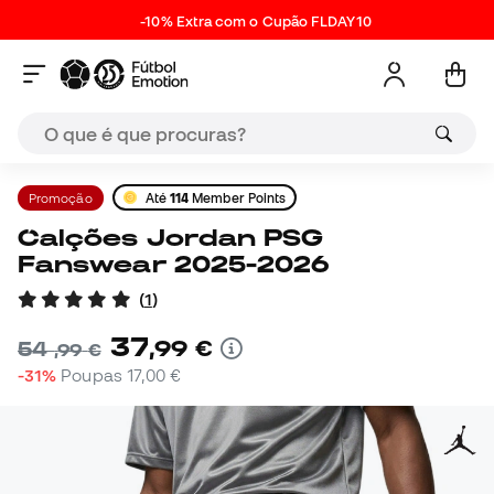
-10% Extra com o Cupão FLDAY10
Promoção
Até
114
Member Points
Calções Jordan PSG
Fanswear 2025-2026
(
1
)
37
,
99
€
54
,
99
€
-31%
Poupas
17,00 €