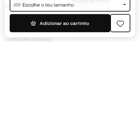
Roupa de treino
Escolhe o teu tamanho
Chuteiras Nike
Camisolas de Espanha
Bolas de futebol
Camisolas de futebol
Adicionar ao carrinho
Chuteiras para crianças
Impermeáveis
Luvas para crianças
Caneleiras
Sapatilhas para crianças
Roupa de guarda-redes
Roupa de futebol para
crianças
Black Friday
Luvas de guarda-redes
Torna-te
Member
agora
Acumula pontos e poupa nas tuas compras