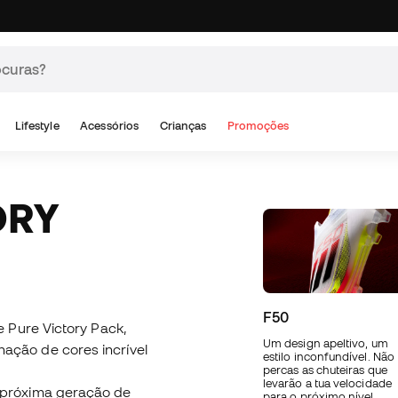
Lifestyle
Acessórios
Crianças
Promoções
F50
 Pure Victory Pack,
Um design apeltivo, um
ção de cores incrível
estilo inconfundível. Não
percas as chuteiras que
levarão a tua velocidade
 próxima geração de
para o próximo nível