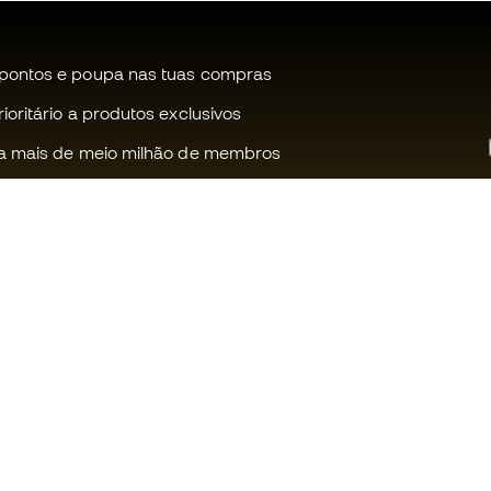
pontos e poupa nas tuas compras
oritário a produtos exclusivos
a mais de meio milhão de membros
Ajudamos-te?
Fútbol Emot
Apoio ao cliente
Comunidade
Trocas e devoluções
Trabalha co
Guia de material de futebol
Condições g
venda
Equivalência de tamanhos de
chuteiras
Política de c