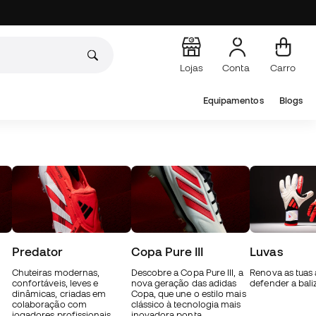
Lojas
Conta
Carro
Equipamentos
Blogs
Predator
Copa Pure III
Luvas
Chuteiras modernas,
Descobre a Copa Pure III, a
Renova as tuas
confortáveis, leves e
nova geração das adidas
defender a bali
dinâmicas, criadas em
Copa, que une o estilo mais
colaboração com
clássico à tecnologia mais
jogadores profissionais.
inovadora ponta.