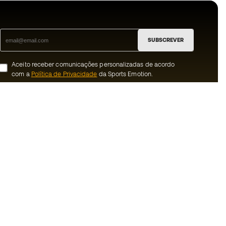
SUBSCREVER
Aceito receber comunicações personalizadas de acordo
com a
Política de Privacidade
da Sports Emotion.
ion
#BeTheBest
 member
Na Sports Emotion promovemos uma
cultura de vida desportiva orientada para
nnosco
alcançar a felicidade plena do desportista,
graças ao ecossistema criado pela
erais de compra e
especialização de cada uma das marcas
que fazem parte do grupo.
ookies
Ver todas as lojas