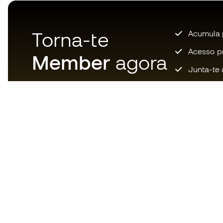
Torna-te
Acumula 
Acesso pri
Member
agora
Junta-te 
Descarrega agora a app dos
loucos por material de futebol e
desfruta de compras mais
rápidas e confortáveis.